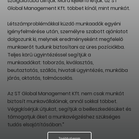
szolgálatába állítják. Mára kijelenthetjük: az ST
Global Management Kft. többet kínál, mint munkát.
Létszámproblémákkal küzdő munkaadók egyéni
igényfelmérése után, személyre szabott ajánlatot
dolgozunk ki, melynek eredményeként megfelelő
munkaerőt tudunk biztosítani az üres pozíciókba.
Teljes körű ügyintézéssel segítjük a
munkaadókat: toborzás, kiválasztás,
beutaztatás, szállás, hivatali ügyintézés, munkába
járás, oktatás, tolmácsolás.
Az ST Global Management Kft. nem csak munkát
biztosít munkavállalóinak, annál sokkal többet.
Végigkísérjük útjukat, segítjük a beilleszkedésüket és
támogatjuk őket a munkavégzéshez szükséges
tudás elsajátításában.”
Tovább olvasom