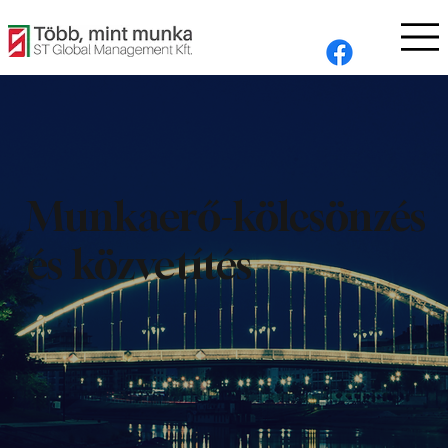
Munkaerő-kölcsönzés
és közvetítés